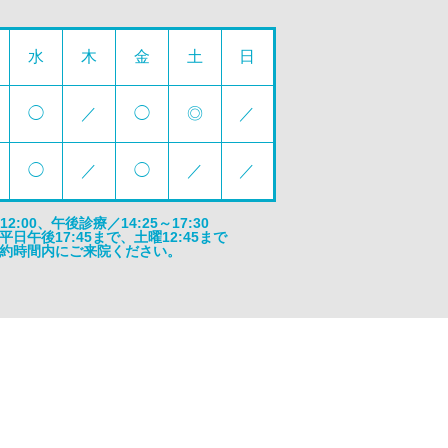
水
木
金
土
日
◯
／
◯
◎
／
◯
／
◯
／
／
:00、午後診療／14:25～17:30
午後17:45まで、土曜12:45まで
約時間内にご来院ください。