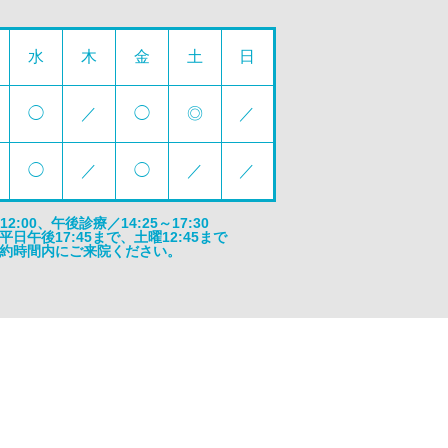
水
木
金
土
日
◯
／
◯
◎
／
◯
／
◯
／
／
:00、午後診療／14:25～17:30
午後17:45まで、土曜12:45まで
約時間内にご来院ください。