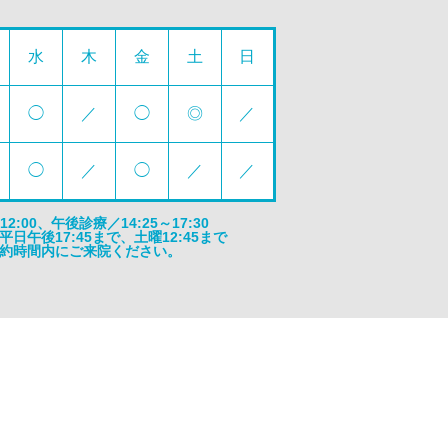
水
木
金
土
日
◯
／
◯
◎
／
◯
／
◯
／
／
:00、午後診療／14:25～17:30
午後17:45まで、土曜12:45まで
約時間内にご来院ください。