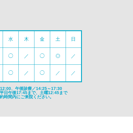
水
木
金
土
日
◯
／
◯
◎
／
◯
／
◯
／
／
:00、午後診療／14:25～17:30
午後17:45まで、土曜12:45まで
約時間内にご来院ください。